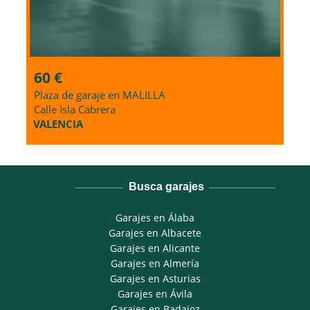
60 €
39
Plaza de garaje en MALILLA
Tra
Calle Isla Cabrera
Call
VALENCIA
MA
Busca garajes
Garajes en Álaba
Garajes en Albacete
Garajes en Alicante
Garajes en Almería
Garajes en Asturias
Garajes en Ávila
Garajes en Badajoz