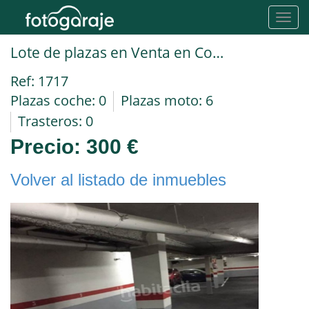
Toggl
navig
Lote de plazas en Venta en Cornella De Llobregat en ALMEDA torns
Ref: 1717
Plazas coche: 0
Plazas moto: 6
Trasteros: 0
Precio:
300 €
Volver al listado de inmuebles