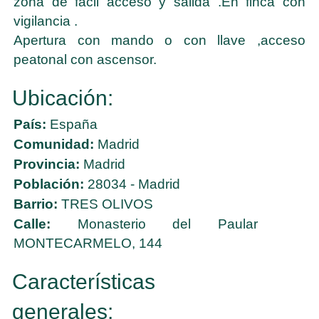
zona de facil acceso y salida .En finca con
vigilancia .
Apertura con mando o con llave ,acceso
peatonal con ascensor.
Ubicación:
País:
España
Comunidad:
Madrid
Provincia:
Madrid
Población:
28034 - Madrid
Barrio:
TRES OLIVOS
Calle:
Monasterio del Paular
MONTECARMELO, 144
Características
generales: