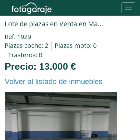
Toggl
navig
Lote de plazas en Venta en Madrid en TRES OLIVOS Monasterio del Paular MONTECARMELO
Ref: 1929
Plazas coche: 2
Plazas moto: 0
Trasteros: 0
Precio:
13.000 €
Volver al listado de inmuebles