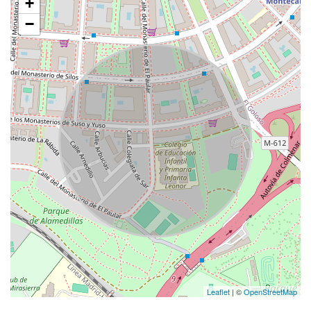
+
−
Leaflet
| ©
OpenStreetMap