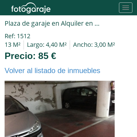
Toggl
navig
Plaza de garaje en Alquiler en Barcelona en CAMP DE L ARPA C/ Provença
Ref: 1512
13 M²
Largo: 4,40 M²
Ancho: 3,00 M²
Precio:
85 €
Volver al listado de inmuebles