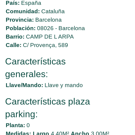
País:
España
Comunidad:
Cataluña
Provincia:
Barcelona
Población:
08026 - Barcelona
Barrio:
CAMP DE L ARPA
Calle:
C/ Provença, 589
Características
generales:
Llave/Mando:
Llave y mando
Características plaza
parking:
Planta:
0
Medidas:
Largo
4,40M²
Ancho
3,00M²