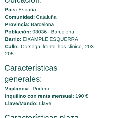
País:
España
Comunidad:
Cataluña
Provincia:
Barcelona
Población:
08036 - Barcelona
Barrio:
EIXAMPLE ESQUERRA
Calle:
Corsega frente hos.clinico, 203-
205
Características
generales:
Vigilancia
: Portero
Inquilino con renta mensual:
190 €
Llave/Mando:
Llave
Características plaza