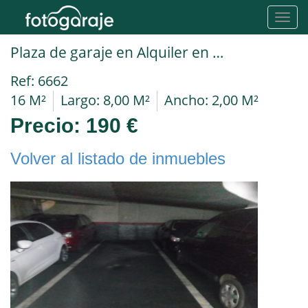
Toggl
navig
Plaza de garaje en Alquiler en Barcelona en EIXAMPLE ESQUERRA Corsega frente hos.clinico
Ref: 6662
16 M²
Largo: 8,00 M²
Ancho: 2,00 M²
Precio:
190 €
Volver al listado de inmuebles