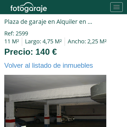
Toggl
navig
Plaza de garaje en Alquiler en Barcelona en GRàCIA Gran De Gracia
Ref: 2599
11 M²
Largo: 4,75 M²
Ancho: 2,25 M²
Precio:
140 €
Volver al listado de inmuebles