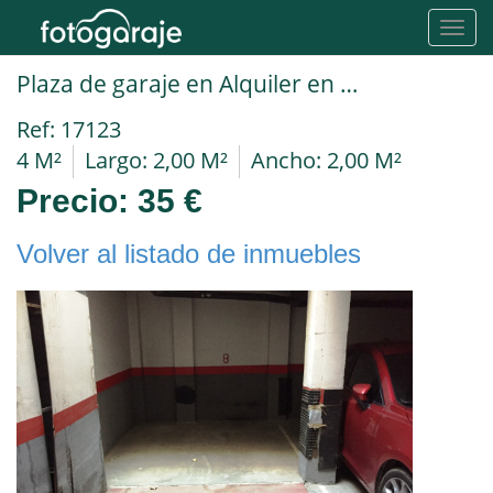
Toggl
navig
Plaza de garaje en Alquiler en Barcelona en SAGRADA FAMILIA Hipolit Lazaro
Ref: 17123
4 M²
Largo: 2,00 M²
Ancho: 2,00 M²
Precio:
35 €
Volver al listado de inmuebles