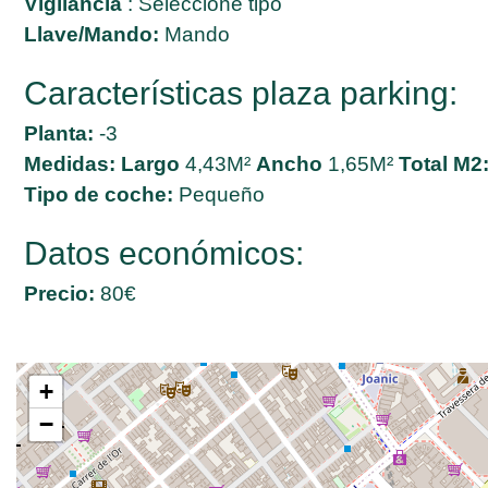
Vigilancia
: Seleccione tipo
Llave/Mando:
Mando
Características plaza parking:
Planta:
-3
Medidas:
Largo
4,43M²
Ancho
1,65M²
Total M2
Tipo de coche:
Pequeño
Datos económicos:
Precio:
80€
+
−