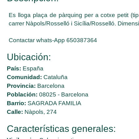
Es lloga plaça de pàrquing per a cotxe petit (t
carrer Nàpols/Rosselló i Sicília/Rosselló. Dimens
Contactar whats-App 650387364
Ubicación:
País:
España
Comunidad:
Cataluña
Provincia:
Barcelona
Población:
08025 - Barcelona
Barrio:
SAGRADA FAMILIA
Calle:
Nàpols, 274
Características generales: