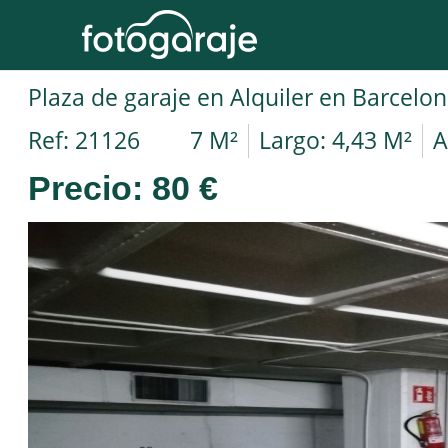
Ref: 21126
7 M²
Largo: 4,43 M²
A
Precio:
80 €