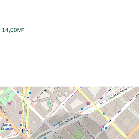
:
14,00M²