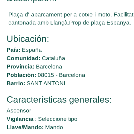
Plaça d' aparcament per a cotxe i moto. Facilitat 
cantonada amb Llançà.Prop de plaça Espanya.
Ubicación:
País:
España
Comunidad:
Cataluña
Provincia:
Barcelona
Población:
08015 - Barcelona
Barrio:
SANT ANTONI
Características generales:
Ascensor
Vigilancia
: Seleccione tipo
Llave/Mando:
Mando