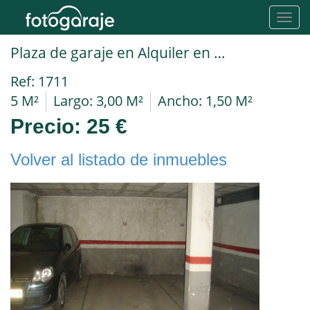
Toggl
navig
Plaza de garaje en Alquiler en Barcelona en VALLCARCA I ELS PENITENTS PADUA
Ref: 1711
5 M²
Largo: 3,00 M²
Ancho: 1,50 M²
Precio:
25 €
Volver al listado de inmuebles