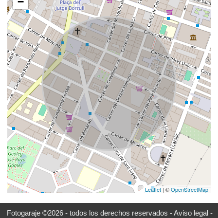
−
Leaflet
| ©
OpenStreetMap
Fotogaraje ©2026 - todos los derechos reservados -
Aviso legal -