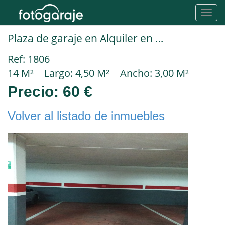
Toggl
navig
Plaza de garaje en Alquiler en Collado Villalba en c/ Rafael Alberti,
Ref: 1806
14 M²
Largo: 4,50 M²
Ancho: 3,00 M²
Precio:
60 €
Volver al listado de inmuebles