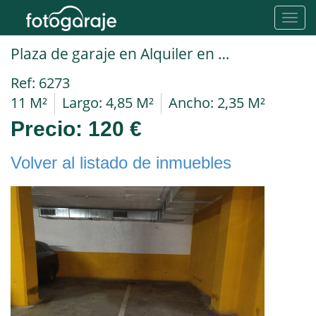
Toggl
navig
Plaza de garaje en Alquiler en Hospitalet De Llobregat en SANTA EULALIA Independencia
Ref: 6273
11 M²
Largo: 4,85 M²
Ancho: 2,35 M²
Precio:
120 €
Volver al listado de inmuebles