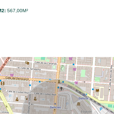
M2:
567,00M²