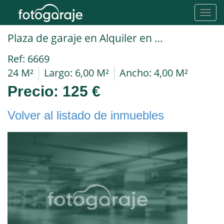
Toggl
navig
Plaza de garaje en Alquiler en Madrid en EMBAJADORES c/ Peña de Francia
Ref: 6669
24 M²
Largo: 6,00 M²
Ancho: 4,00 M²
Precio:
125 €
Volver al listado de inmuebles