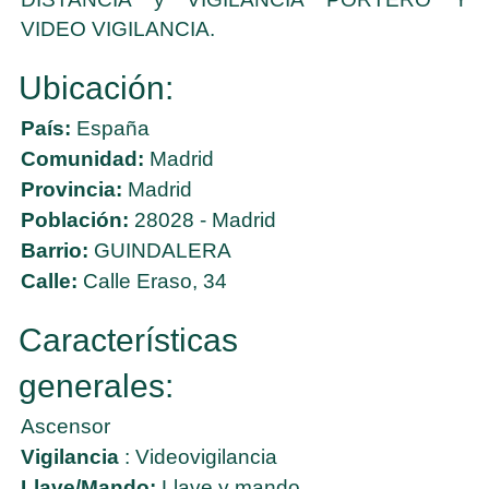
VIDEO VIGILANCIA.
Ubicación:
País:
España
Comunidad:
Madrid
Provincia:
Madrid
Población:
28028 - Madrid
Barrio:
GUINDALERA
Calle:
Calle Eraso, 34
Características
generales:
Ascensor
Vigilancia
: Videovigilancia
Llave/Mando:
Llave y mando