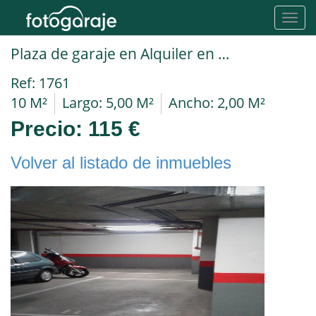
Toggl
navig
Plaza de garaje en Alquiler en Madrid en GUINDALERA Calle Eraso
Ref: 1761
10 M²
Largo: 5,00 M²
Ancho: 2,00 M²
Precio:
115 €
Volver al listado de inmuebles