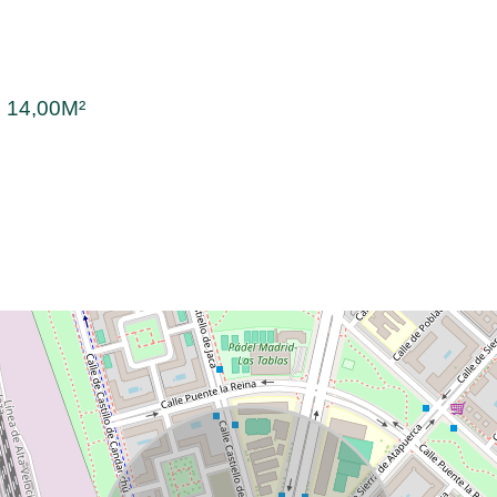
:
14,00M²