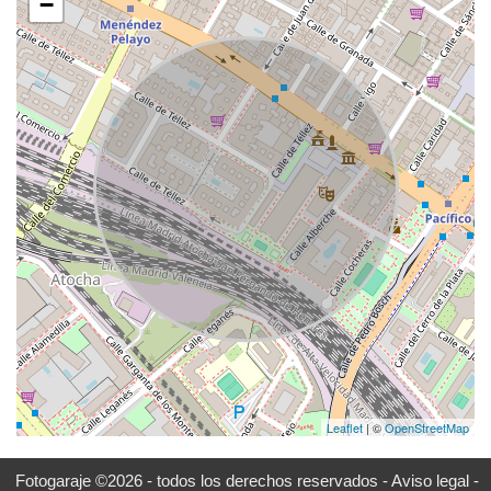
−
Leaflet
| ©
OpenStreetMap
Fotogaraje ©2026 - todos los derechos reservados -
Aviso legal -