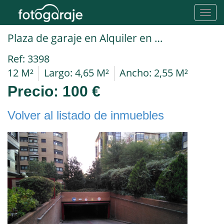
Toggl
navig
Plaza de garaje en Alquiler en Madrid en PACíFICO Calle Téllez
Ref: 3398
12 M²
Largo: 4,65 M²
Ancho: 2,55 M²
Precio:
100 €
Volver al listado de inmuebles