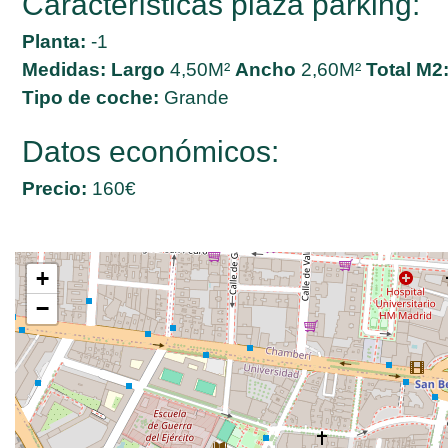
Características plaza parking:
Planta:
-1
Medidas:
Largo
4,50M²
Ancho
2,60M²
Total M2
Tipo de coche:
Grande
Datos económicos:
Precio:
160€
+
−