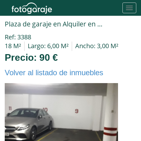
Toggl
navig
Plaza de garaje en Alquiler en Melilla en Marqués de los Vélez 22. Edificio Bahia.Paseo Marítimo
Ref: 3388
18 M²
Largo: 6,00 M²
Ancho: 3,00 M²
Precio:
90 €
Volver al listado de inmuebles