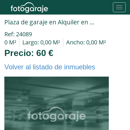
Toggl
navig
Plaza de garaje en Alquiler en Navalcarnero en Avda arroyo Juncal
Ref: 24089
0 M²
Largo: 0,00 M²
Ancho: 0,00 M²
Precio:
60 €
Volver al listado de inmuebles