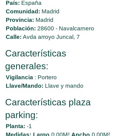
País:
España
Comunidad:
Madrid
Provincia:
Madrid
Población:
28600 - Navalcarnero
Calle:
Avda arroyo Juncal, 7
Características
generales:
Vigilancia
: Portero
Llave/Mando:
Llave y mando
Características plaza
parking:
Planta:
-1
Medidas:
Largo
0,00M²
Ancho
0,00M²