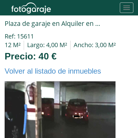
Toggl
navig
Plaza de garaje en Alquiler en Onda en C/Aragón
Ref: 15611
12 M²
Largo: 4,00 M²
Ancho: 3,00 M²
Precio:
40 €
Volver al listado de inmuebles