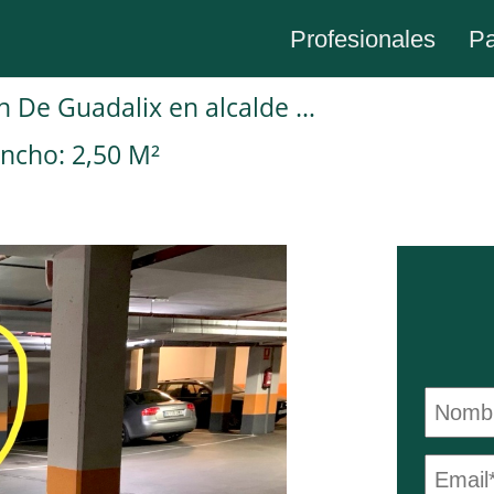
Profesionales
Pa
Plaza de garaje en Venta en San Agustin De Guadalix en alcalde lorenzo gines brandin
ncho: 2,50 M²