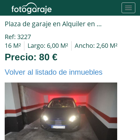
Toggl
navig
Plaza de garaje en Alquiler en Santa Cruz De Tenerife en Calle San Miguel
Ref: 3227
16 M²
Largo: 6,00 M²
Ancho: 2,60 M²
Precio:
80 €
Volver al listado de inmuebles