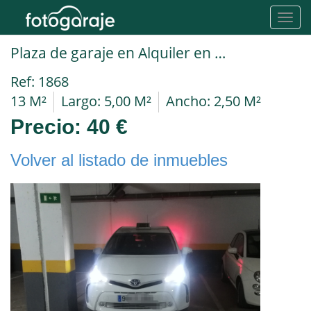
Toggl
navig
Plaza de garaje en Alquiler en Torrejon De Ardoz en BARRIO DEL SOTO DEL HENARES Paseo Democracia
Ref: 1868
13 M²
Largo: 5,00 M²
Ancho: 2,50 M²
Precio:
40 €
Volver al listado de inmuebles