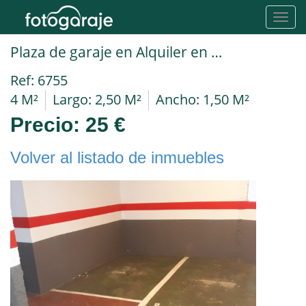
Toggl
navig
Plaza de garaje en Alquiler en Valencia en BENICALAP Peset aleixandre
Ref: 6755
4 M²
Largo: 2,50 M²
Ancho: 1,50 M²
Precio:
25 €
Volver al listado de inmuebles