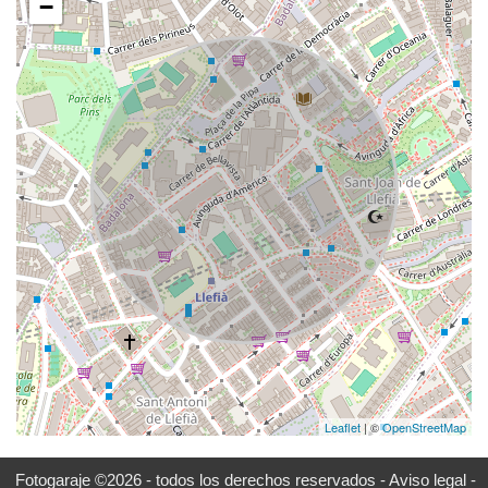
−
Leaflet
| ©
OpenStreetMap
Fotogaraje ©2026 - todos los derechos reservados -
Aviso legal -