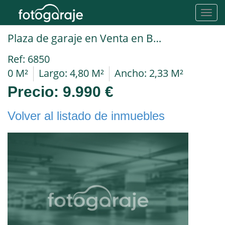
Toggl
navig
Plaza de garaje en Venta en Badalona en LLEFIA Avinguda Amèrica
Ref: 6850
0 M²
Largo: 4,80 M²
Ancho: 2,33 M²
Precio:
9.990 €
Volver al listado de inmuebles