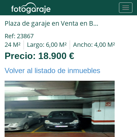
Toggl
navig
Plaza de garaje en Venta en Barakaldo en SAN VICENTE San Bartolome
Ref: 23867
24 M²
Largo: 6,00 M²
Ancho: 4,00 M²
Precio:
18.900 €
Volver al listado de inmuebles