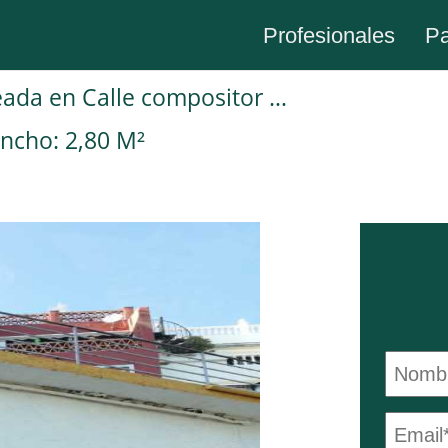
Profesionales
Pa
Plaza de garaje en Venta en Colina Soleada en Calle compositor Brahms
ncho: 2,80 M²