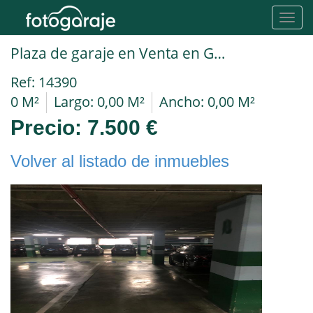
Toggl
navig
Plaza de garaje en Venta en Granada en CENTRO Neptuno
Ref: 14390
0 M²
Largo: 0,00 M²
Ancho: 0,00 M²
Precio:
7.500 €
Volver al listado de inmuebles