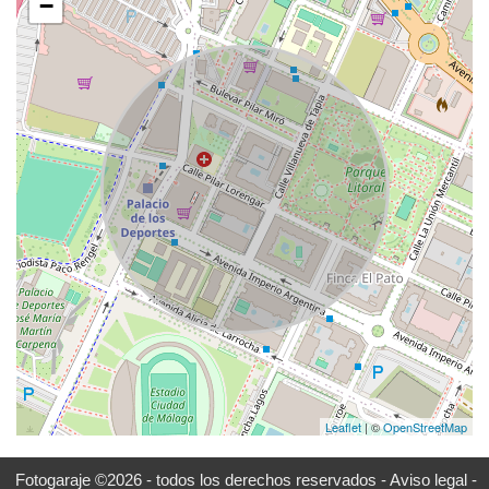
−
Leaflet
| ©
OpenStreetMap
Fotogaraje ©2026 - todos los derechos reservados -
Aviso legal -