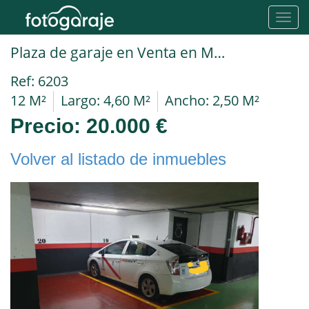
Toggl
navig
Plaza de garaje en Venta en Madrid en NUMANCIA PLAZA MARIANA PINEDA
Ref: 6203
12 M²
Largo: 4,60 M²
Ancho: 2,50 M²
Precio:
20.000 €
Volver al listado de inmuebles