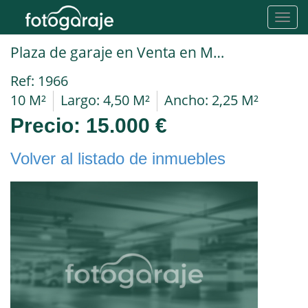
Toggl
navig
Plaza de garaje en Venta en Madrid en NUMANCIA Puerto De Canfranc
Ref: 1966
10 M²
Largo: 4,50 M²
Ancho: 2,25 M²
Precio:
15.000 €
Volver al listado de inmuebles