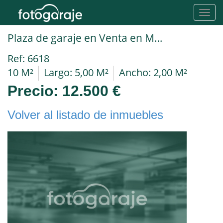
Toggl
navig
Plaza de garaje en Venta en Madrid en PORTAZGO Santiago Alio
Ref: 6618
10 M²
Largo: 5,00 M²
Ancho: 2,00 M²
Precio:
12.500 €
Volver al listado de inmuebles