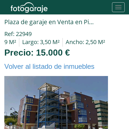
Toggl
navig
Plaza de garaje en Venta en Piedras Blancas en Calle Rey Pelayo
Ref: 22949
9 M²
Largo: 3,50 M²
Ancho: 2,50 M²
Precio:
15.000 €
Volver al listado de inmuebles