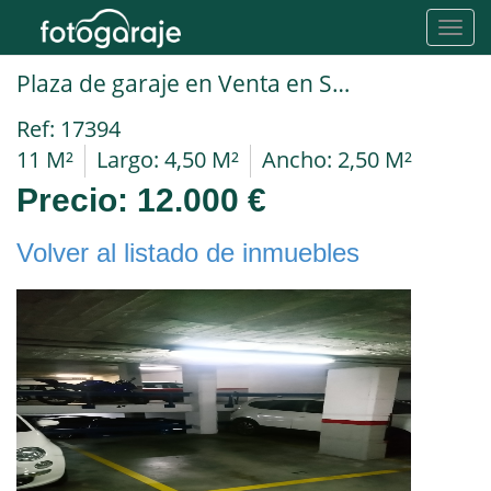
Toggl
navig
Plaza de garaje en Venta en Santa Coloma De Gramanet en SANTA ROSA Carrer sant jordi
Ref: 17394
11 M²
Largo: 4,50 M²
Ancho: 2,50 M²
Precio:
12.000 €
Volver al listado de inmuebles