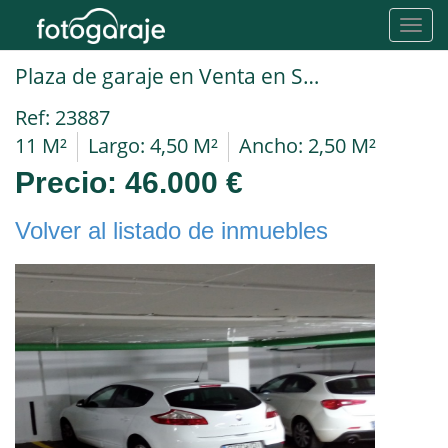
Toggl
navig
Plaza de garaje en Venta en Sevilla en CENTRO - CENTRO HISTORICO Argote De Molina
Ref: 23887
11 M²
Largo: 4,50 M²
Ancho: 2,50 M²
Precio:
46.000 €
Volver al listado de inmuebles