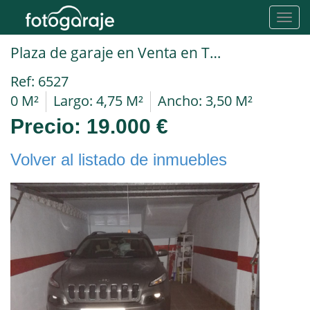
Toggl
navig
Plaza de garaje en Venta en Torrevieja en Navegantes
Ref: 6527
0 M²
Largo: 4,75 M²
Ancho: 3,50 M²
Precio:
19.000 €
Volver al listado de inmuebles