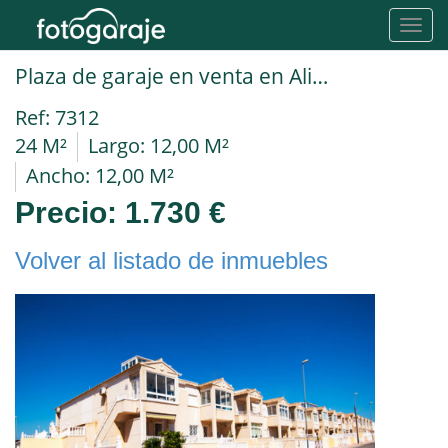
Toggl
navig
Plaza de garaje en venta en Alicante Orihuela
Ref: 7312
24 M²
Largo: 12,00 M²
Ancho: 12,00 M²
Precio:
1.730 €
Volver al listado de inmuebles