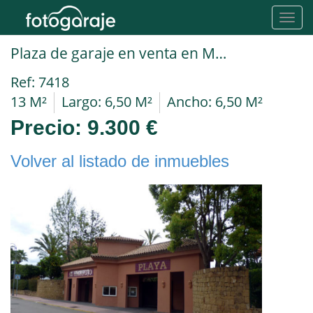
Toggl
navig
Plaza de garaje en venta en Málaga Marbella
Ref: 7418
13 M²
Largo: 6,50 M²
Ancho: 6,50 M²
Precio:
9.300 €
Volver al listado de inmuebles