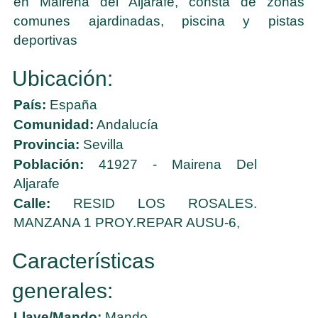
en Mairena del Aljarafe, consta de zonas
comunes ajardinadas, piscina y pistas
deportivas
Ubicación:
País:
España
Comunidad:
Andalucía
Provincia:
Sevilla
Población:
41927 - Mairena Del
Aljarafe
Calle:
RESID LOS ROSALES.
MANZANA 1 PROY.REPAR AUSU-6,
Características
generales:
Llave/Mando:
Mando